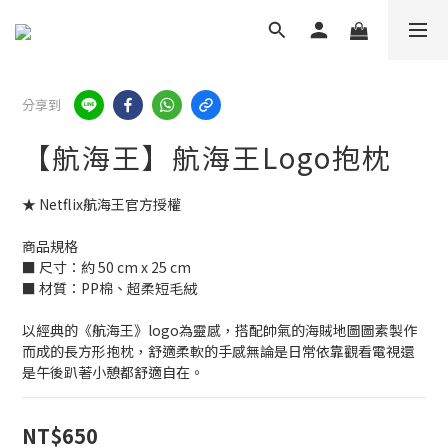
分享到
【航海王】航海王Logo抱枕
★ Netflix航海王官方授權
商品規格
■ 尺寸：約 50 cm x 25 cm
■ 材質：PP棉、超柔短毛絨
以經典的《航海王》logo為靈感，搭配帥氣的海賊地圖圖素製作
而成的長方形抱枕，舒適柔軟的手感無論是日常依靠觀看電視還
是午後趴著小憩都舒適自在。
NT$650