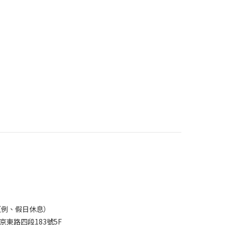
0 PM（例、假日休息）
南京東路四段183號5F